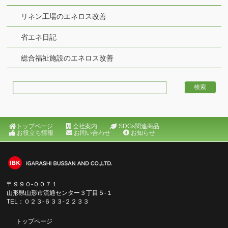
リネン工場のエネロス改善
省エネ日記
総合福祉施設のエネロス改善
トップページ
会社案内
SDGs関連商品
お役立ち情報
お問い合わせ
お知らせ
〒９９０‐００７１
山形県山形市流通センター３丁目５‐１
TEL：０２３‐６３３‐２２３３
トップページ