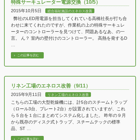
特殊サーキュレーター電源交換（10/5）
2015年10月5日
総合福祉施設のエネロス改善
弊社のLED用電源を担当してくれている高橋社長が打ち合
わせに来てくれたのですが、作業机の上の特殊サーキュレ
ーターのコントローラーを見つけて、問題あるなあ、の一
言。 ん？ 室内の壁付けのコントローラー。 高熱を発するD
…
この記事を読む
リネン工場のエネロス改善（9/11）
2015年9月11日
リネン工場のエネロス改善
こちらの工場の大型乾燥機には、計5台のスチームトラップ
（ロール3台、プレート2台）が設置されていますが、これ
ら５台を１台にまとめてシステム化しました。 昨年の９月
から既存のディスク式トラップ、スチームテックの標準
品、ST …
この記事を読む