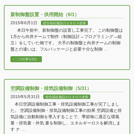
新制御盤設置・供用開始（6/1）
2015年6月1日
総合福祉施設のエネロス改善
本日午前中、新制御盤の設置し工事完了。 この制御盤は
1月から向井チームで制作（制御設計→プログラミング→組
立）をしていた物です。 大手の制御盤と向井チームの制御
盤との違いは、フルパッケージと必要十分な制御 …
この記事を読む
空調設備制御・排気設備制御（5/31）
2015年5月31日
総合福祉施設のエネロス改善
本日空調設備制御工事・排気設備制御工事が完了しまし
た。 空調設備制御・排気設備制御工事の効果 空調設備と排
気設備に自動制御を導入することで、季節毎に適正な環風
量・排気量・外気 量を制御し、エネルギーロスを解消しま
す ナ …